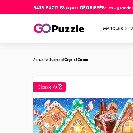
9438
PUZZLES
à prix
DÉGRIFFÉS
-
Les + grande
MARQUES
TA
Accueil
>
Sucres d'Orge et Cacao
Classe A