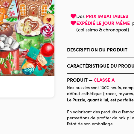
PRIX IMBATTABLES
Des
EXPÉDIÉ LE JOUR MÊME
(colissimo & chronopost)
DESCRIPTION DU PRODUIT
Whirly Twirly Studios, Licensed b
CARACTÉRISTIQUE DU PRODU
Marque
PRODUIT —
CLASSE A
Catégorie
Nos puzzles sont 100% neufs, compl
défaut esthétique (traces, rayures,
Age
Le Puzzle, quant à lui, est parfait
Provenance
En valorisant des produits à l’emba
Nombre de pièces
permettons de profiter de prix plus
l’état de son emballage.
Dimensions