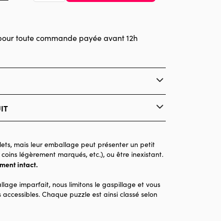
pour toute commande payée avant 12h
y MGL, www.mglart.com
IT
Bluebird Puzzle
Puzzles - Villes et Villages
ets, mais leur emballage peut présenter un petit
 coins légèrement marqués, etc.), ou être inexistant.
Puzzle pour Adultes (500 à 48.000 pièces)
ement intact.
Made in France
llage imparfait, nous limitons le gaspillage et vous
500 pièces
 accessibles. Chaque puzzle est ainsi classé selon
48 x 34 x 0