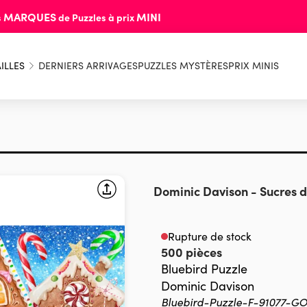
MARQUES
MINI
s
de Puzzles à prix
ILLES
DERNIERS ARRIVAGES
PUZZLES MYSTÈRES
PRIX MINIS
Dominic Davison
-
Sucres 
Rupture de stock
500 pièces
Bluebird Puzzle
Dominic Davison
Bluebird-Puzzle-F-91077-G