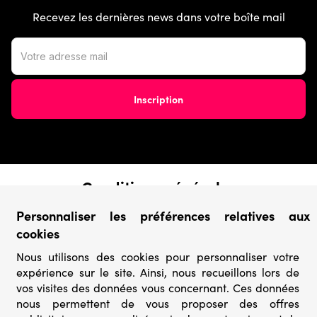
Recevez les dernières news dans votre boîte mail
Conditions générales
› Conditions de vente
Personnaliser les préférences relatives aux
› Conditions d’utilisation
cookies
› Confidentialité & Protection des Données
› Informations légales
Nous utilisons des cookies pour personnaliser votre
expérience sur le site. Ainsi, nous recueillons lors de
Catégories
vos visites des données vous concernant. Ces données
nous permettent de vous proposer des offres
› Marques