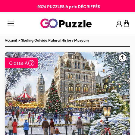
9374
PUZZLES
à prix
DÉGRIFFÉS
Accueil
>
Skating Outside Natural History Museum
Classe A