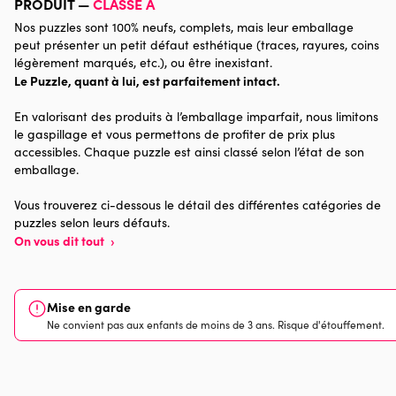
PRODUIT —
CLASSE A
Nos puzzles sont 100% neufs, complets, mais leur emballage
Catégorie
Puzzles - Noël
peut présenter un petit défaut esthétique (traces, rayures, coins
légèrement marqués, etc.), ou être inexistant.
Le Puzzle, quant à lui, est parfaitement intact.
Age
Puzzle pour Adultes (500 à
48.000 pièces)
En valorisant des produits à l’emballage imparfait, nous limitons
le gaspillage et vous permettons de profiter de prix plus
Provenance
Made in France
accessibles. Chaque puzzle est ainsi classé selon l’état de son
emballage.
Nombre de pièces
2000 pièces
Vous trouverez ci-dessous le détail des différentes catégories de
puzzles selon leurs défauts.
Dimensions
98 x 69 x 0
On vous dit tout
›
Mise en garde
Ne convient pas aux enfants de moins de 3 ans. Risque d'étouffement.