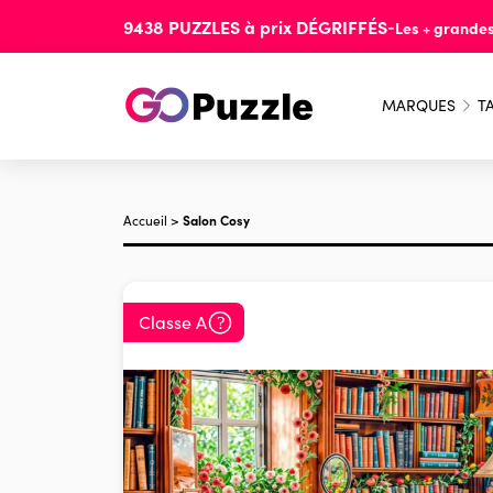
9438
PUZZLES
à prix
DÉGRIFFÉS
-
Les + grande
MARQUES
TA
Accueil
>
Salon Cosy
Classe A