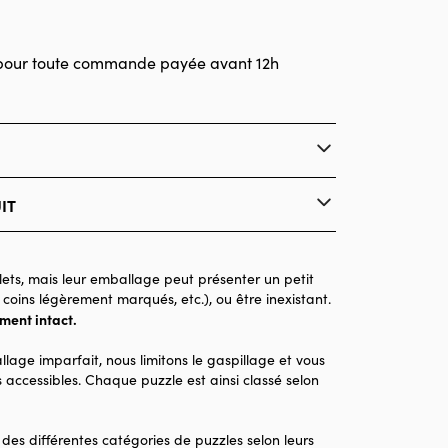
pour toute commande payée avant 12h
IT
Bluebird Puzzle
Puzzles - Déco et Objets
ets, mais leur emballage peut présenter un petit
 coins légèrement marqués, etc.), ou être inexistant.
Puzzle pour Adultes (500 à 48.000 pièces)
ement intact.
Made in France
llage imparfait, nous limitons le gaspillage et vous
1000 pièces
 accessibles. Chaque puzzle est ainsi classé selon
69 x 48 x 0
 des différentes catégories de puzzles selon leurs