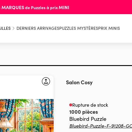
MARQUES
MINI
s
de Puzzles à prix
ILLES
DERNIERS ARRIVAGES
PUZZLES MYSTÈRES
PRIX MINIS
Salon Cosy
Rupture de stock
1000 pièces
Bluebird Puzzle
Bluebird-Puzzle-F-91208-G