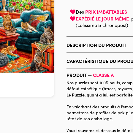
PRIX IMBATTABLES
Des
EXPÉDIÉ LE JOUR MÊME
(colissimo & chronopost)
DESCRIPTION DU PRODUIT
Interlitho Licensing GmbH
CARACTÉRISTIQUE DU PRODU
Marque
PRODUIT —
CLASSE A
Catégorie
Nos puzzles sont 100% neufs, compl
défaut esthétique (traces, rayures,
Age
Le Puzzle, quant à lui, est parfait
Provenance
En valorisant des produits à l’emba
Nombre de pièces
permettons de profiter de prix plus
l’état de son emballage.
Dimensions
Vous trouverez ci-dessous le détail