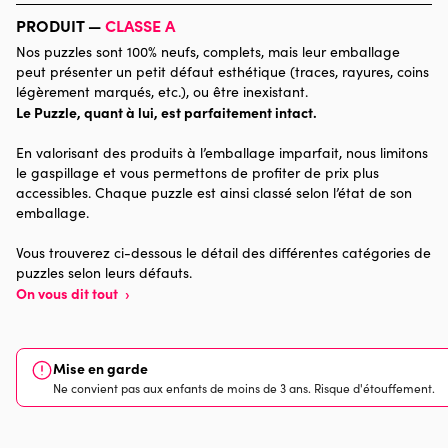
Marque
Bluebird Puzzle
PRODUIT —
CLASSE A
Nos puzzles sont 100% neufs, complets, mais leur emballage
Catégorie
Puzzles - Déco et Objets
peut présenter un petit défaut esthétique (traces, rayures, coins
légèrement marqués, etc.), ou être inexistant.
Le Puzzle, quant à lui, est parfaitement intact.
Age
Puzzle pour Adultes (500 à
48.000 pièces)
En valorisant des produits à l’emballage imparfait, nous limitons
le gaspillage et vous permettons de profiter de prix plus
Provenance
Made in France
accessibles. Chaque puzzle est ainsi classé selon l’état de son
emballage.
Nombre de pièces
1500 pièces
Vous trouverez ci-dessous le détail des différentes catégories de
puzzles selon leurs défauts.
Dimensions
85 x 61 x 0
On vous dit tout
›
Mise en garde
Ne convient pas aux enfants de moins de 3 ans. Risque d'étouffement.