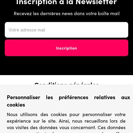
Inscription à la Newsletter
Recevez les dernières news dans votre boîte mail
Conditions générales
› Conditions de vente
Personnaliser les préférences relatives aux
› Conditions d’utilisation
cookies
› Confidentialité & Protection des Données
› Informations légales
Nous utilisons des cookies pour personnaliser votre
expérience sur le site. Ainsi, nous recueillons lors de
Catégories
vos visites des données vous concernant. Ces données