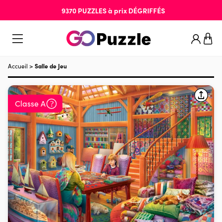
9370
PUZZLES
à prix
DÉGRIFFÉS
Accueil
>
Salle de Jeu
Classe A