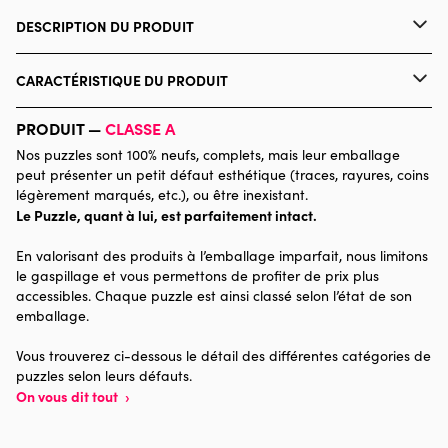
DESCRIPTION DU PRODUIT
123RF
CARACTÉRISTIQUE DU PRODUIT
Marque
Bluebird Puzzle
PRODUIT —
CLASSE A
Nos puzzles sont 100% neufs, complets, mais leur emballage
Catégorie
Puzzles - Loups
peut présenter un petit défaut esthétique (traces, rayures, coins
légèrement marqués, etc.), ou être inexistant.
Le Puzzle, quant à lui, est parfaitement intact.
Age
Puzzle pour Adultes (500 à
48.000 pièces)
En valorisant des produits à l’emballage imparfait, nous limitons
le gaspillage et vous permettons de profiter de prix plus
Provenance
accessibles. Chaque puzzle est ainsi classé selon l’état de son
emballage.
Nombre de pièces
501 pièces
Vous trouverez ci-dessous le détail des différentes catégories de
puzzles selon leurs défauts.
Dimensions
45 x 0 x 0
On vous dit tout
›