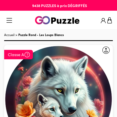
9438
PUZZLES
à prix
DÉGRIFFÉS
Accueil
>
Puzzle Rond - Les Loups Blancs
Classe A