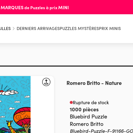
MARQUES
MINI
s
de Puzzles à prix
ILLES
DERNIERS ARRIVAGES
PUZZLES MYSTÈRES
PRIX MINIS
Romero Britto
-
Nature
Rupture de stock
1000 pièces
Bluebird Puzzle
Romero Britto
Bluebird-Puzzle-F-91166-G