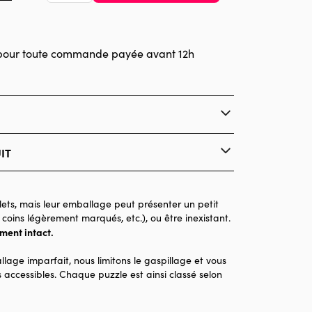
pour toute commande payée avant 12h
IT
Bluebird Puzzle
Puzzles - Art
ets, mais leur emballage peut présenter un petit
 coins légèrement marqués, etc.), ou être inexistant.
Puzzle pour Adultes (500 à 48.000 pièces)
ement intact.
llage imparfait, nous limitons le gaspillage et vous
1000 pièces
 accessibles. Chaque puzzle est ainsi classé selon
69 x 47 x 0