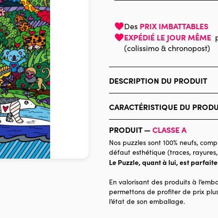
PRIX IMBATTABLES
Des
EXPÉDIÉ LE JOUR MÊME
(colissimo & chronopost)
DESCRIPTION DU PRODUIT
Romero Britto
CARACTÉRISTIQUE DU PRODU
Marque
PRODUIT —
CLASSE A
Catégorie
Nos puzzles sont 100% neufs, compl
défaut esthétique (traces, rayures,
Age
Le Puzzle, quant à lui, est parfait
Provenance
En valorisant des produits à l’emba
Nombre de pièces
permettons de profiter de prix plus
l’état de son emballage.
Dimensions