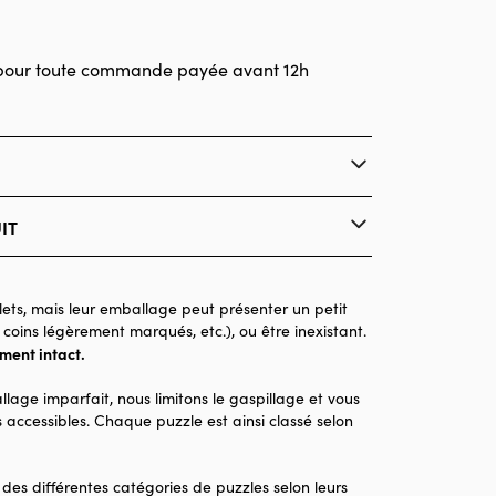
pour toute commande payée avant 12h
IT
Bluebird Puzzle
Puzzles - Oiseaux
ets, mais leur emballage peut présenter un petit
 coins légèrement marqués, etc.), ou être inexistant.
Puzzle pour Adultes (500 à 48.000 pièces)
ement intact.
Made in France
llage imparfait, nous limitons le gaspillage et vous
1500 pièces
 accessibles. Chaque puzzle est ainsi classé selon
85 x 61 x 0
 des différentes catégories de puzzles selon leurs