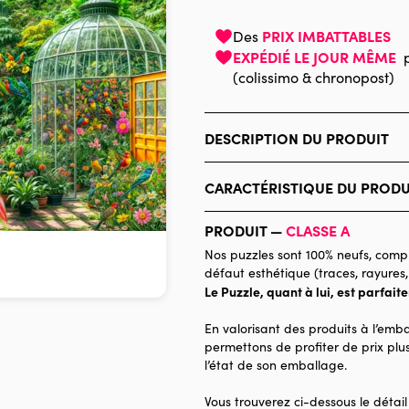
PRIX IMBATTABLES
Des
EXPÉDIÉ LE JOUR MÊME
(colissimo & chronopost)
DESCRIPTION DU PRODUIT
Interlitho Licensing GmbH
CARACTÉRISTIQUE DU PRODU
Marque
PRODUIT —
CLASSE A
Catégorie
Nos puzzles sont 100% neufs, compl
défaut esthétique (traces, rayures,
Age
Le Puzzle, quant à lui, est parfait
Provenance
En valorisant des produits à l’emba
Nombre de pièces
permettons de profiter de prix plus
l’état de son emballage.
Dimensions
Vous trouverez ci-dessous le détail