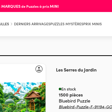
MARQUES
MINI
s
de Puzzles à prix
ILLES
DERNIERS ARRIVAGES
PUZZLES MYSTÈRES
PRIX MINIS
Les Serres du Jardin
En stock
1500 pièces
Bluebird Puzzle
Bluebird-Puzzle-F-91194-G