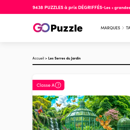
9438
PUZZLES
à prix
DÉGRIFFÉS
-
Les + grande
MARQUES
TA
Accueil
>
Les Serres du Jardin
Classe A