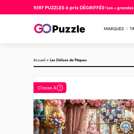
9397
PUZZLES
à prix
DÉGRIFFÉS
-
Les + grande
MARQUES
TA
Accueil
>
Les Délices de Pâques
Classe A