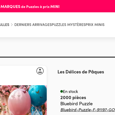
MARQUES
MINI
s
de Puzzles à prix
ILLES
DERNIERS ARRIVAGES
PUZZLES MYSTÈRES
PRIX MINIS
Les Délices de Pâques
En stock
2000 pièces
Bluebird Puzzle
Bluebird-Puzzle-F-91197-GO