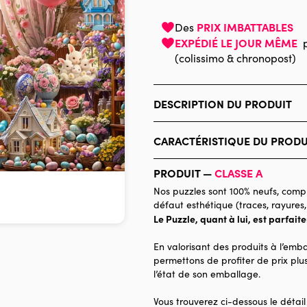
PRIX IMBATTABLES
Des
EXPÉDIÉ LE JOUR MÊME
(colissimo & chronopost)
DESCRIPTION DU PRODUIT
Interlitho Licensing GmbH
CARACTÉRISTIQUE DU PRODU
Marque
PRODUIT —
CLASSE A
Catégorie
Nos puzzles sont 100% neufs, compl
défaut esthétique (traces, rayures,
Age
Le Puzzle, quant à lui, est parfait
Provenance
En valorisant des produits à l’emba
Nombre de pièces
permettons de profiter de prix plus
l’état de son emballage.
Dimensions
Vous trouverez ci-dessous le détail