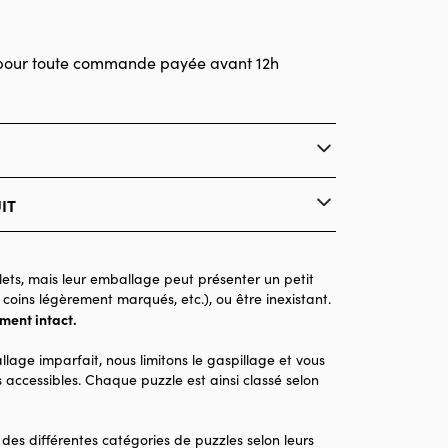
pour toute commande payée avant 12h
IT
Bluebird Puzzle
Puzzles - Déco et Objets
ets, mais leur emballage peut présenter un petit
 coins légèrement marqués, etc.), ou être inexistant.
Puzzle pour Adultes (500 à 48.000 pièces)
ement intact.
Made in France
llage imparfait, nous limitons le gaspillage et vous
2000 pièces
 accessibles. Chaque puzzle est ainsi classé selon
98 x 69 x 0
 des différentes catégories de puzzles selon leurs