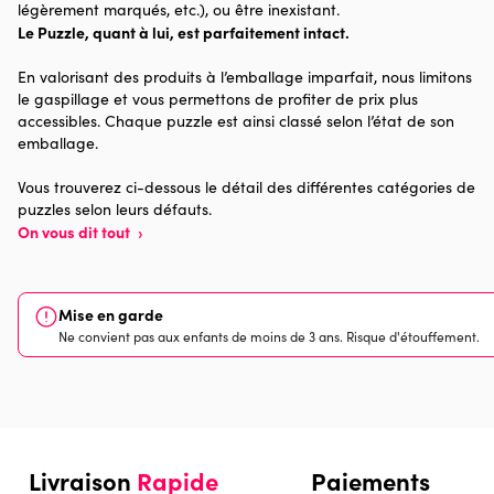
légèrement marqués, etc.), ou être inexistant.
Le Puzzle, quant à lui, est parfaitement intact.
Age
Puzzle pour Adultes (500 à
48.000 pièces)
En valorisant des produits à l’emballage imparfait, nous limitons
le gaspillage et vous permettons de profiter de prix plus
Provenance
Made in France
accessibles. Chaque puzzle est ainsi classé selon l’état de son
emballage.
Nombre de pièces
1000 pièces
Vous trouverez ci-dessous le détail des différentes catégories de
puzzles selon leurs défauts.
Dimensions
69 x 48 x 0
On vous dit tout
›
Mise en garde
Ne convient pas aux enfants de moins de 3 ans. Risque d'étouffement.
Livraison
Rapide
Paiements