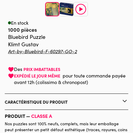
En stock
1000 pièces
Bluebird Puzzle
Klimt Gustav
Art-by-Bluebird-F-60297-GO-2
Des
PRIX IMBATTABLES
pour toute commande payée
EXPÉDIÉ LE JOUR MÊME
avant 12h (colissimo & chronopost)
CARACTÉRISTIQUE DU PRODUIT
Marque
Bluebird Puzzle
PRODUIT —
CLASSE A
Nos puzzles sont 100% neufs, complets, mais leur emballage
Catégorie
Puzzles - Art
peut présenter un petit défaut esthétique (traces, rayures, coins