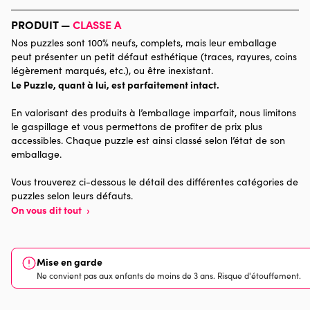
Marque
Bluebird Puzzle
PRODUIT —
CLASSE A
Nos puzzles sont 100% neufs, complets, mais leur emballage
Catégorie
Puzzles - Cottages et Châlets
peut présenter un petit défaut esthétique (traces, rayures, coins
légèrement marqués, etc.), ou être inexistant.
Le Puzzle, quant à lui, est parfaitement intact.
Age
Puzzle pour Adultes (500 à
48.000 pièces)
En valorisant des produits à l’emballage imparfait, nous limitons
le gaspillage et vous permettons de profiter de prix plus
Provenance
Made in France
accessibles. Chaque puzzle est ainsi classé selon l’état de son
emballage.
Nombre de pièces
1500 pièces
Vous trouverez ci-dessous le détail des différentes catégories de
puzzles selon leurs défauts.
Dimensions
85 x 61 x 0
On vous dit tout
›
Mise en garde
Ne convient pas aux enfants de moins de 3 ans. Risque d'étouffement.