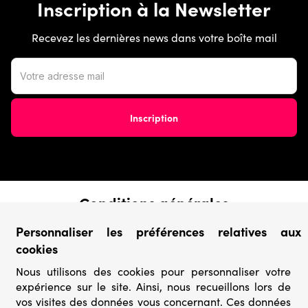
Inscription à la Newsletter
Recevez les dernières news dans votre boîte mail
Conditions générales
› Conditions de vente
Personnaliser les préférences relatives aux
› Conditions d’utilisation
cookies
› Confidentialité & Protection des Données
› Informations légales
Nous utilisons des cookies pour personnaliser votre
expérience sur le site. Ainsi, nous recueillons lors de
Catégories
vos visites des données vous concernant. Ces données