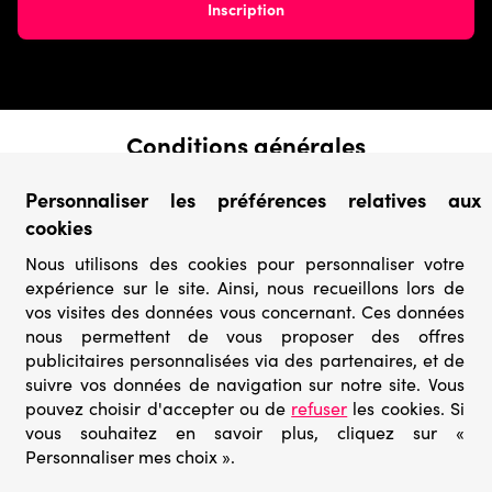
Conditions générales
› Conditions de vente
Personnaliser les préférences relatives aux
› Conditions d’utilisation
cookies
› Confidentialité & Protection des Données
› Informations légales
Nous utilisons des cookies pour personnaliser votre
expérience sur le site. Ainsi, nous recueillons lors de
Catégories
vos visites des données vous concernant. Ces données
› Marques
nous permettent de vous proposer des offres
› Derniers arrivages
publicitaires personnalisées via des partenaires, et de
› Puzzles mystères
suivre vos données de navigation sur notre site. Vous
› Prix minis
pouvez choisir d'accepter ou de
refuser
les cookies. Si
vous souhaitez en savoir plus, cliquez sur «
Personnaliser mes choix ».
© Go-puzzle.fr 2026 – Tous droits réservés