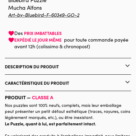
Bluebird Puzzle
Mucha Alfons
Art-by-Bluebird-F-60349-GO-2
Des
PRIX IMBATTABLES
pour toute commande payée
EXPÉDIÉ LE JOUR MÊME
avant 12h (colissimo & chronopost)
DESCRIPTION DU PRODUIT
©Alfons Mucha
CARACTÉRISTIQUE DU PRODUIT
Marque
Bluebird Puzzle
PRODUIT —
CLASSE A
Nos puzzles sont 100% neufs, complets, mais leur emballage
Catégorie
Puzzles - Affiches, Cinéma,
peut présenter un petit défaut esthétique (traces, rayures, coins
Publicité
légèrement marqués, etc.), ou être inexistant.
Le Puzzle, quant à lui, est parfaitement intact.
Age
Puzzle pour Adultes (500 à
En valorisant des produits à l’emballage imparfait, nous limitons