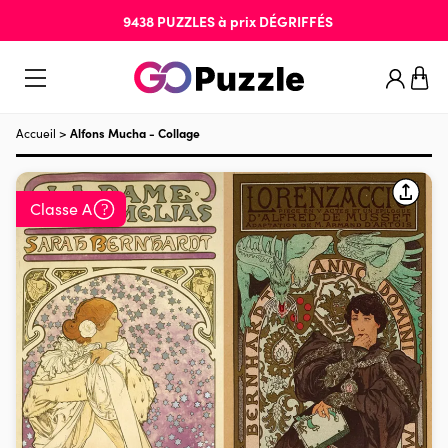
9438
PUZZLES
à prix
DÉGRIFFÉS
Accueil
>
Alfons Mucha - Collage
Classe A