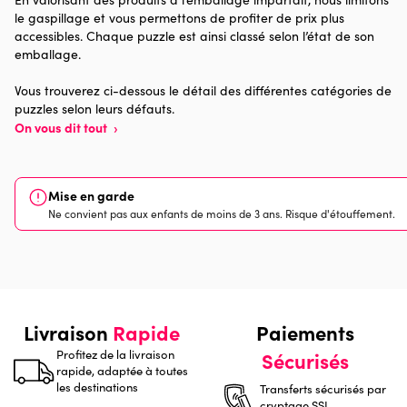
48.000 pièces)
le gaspillage et vous permettons de profiter de prix plus
accessibles. Chaque puzzle est ainsi classé selon l’état de son
Provenance
Made in France
emballage.
Nombre de pièces
500 pièces
Vous trouverez ci-dessous le détail des différentes catégories de
puzzles selon leurs défauts.
On vous dit tout
›
Dimensions
48 x 34 x 0
Mise en garde
Ne convient pas aux enfants de moins de 3 ans. Risque d'étouffement.
Livraison
Rapide
Paiements
Profitez de la livraison
Sécurisés
rapide, adaptée à toutes
les destinations
Transferts sécurisés par
cryptage SSL