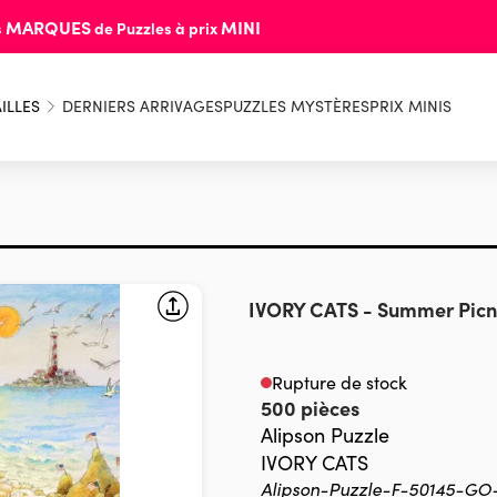
MARQUES
MINI
s
de Puzzles à prix
ILLES
DERNIERS ARRIVAGES
PUZZLES MYSTÈRES
PRIX MINIS
IVORY CATS
-
Summer Picn
Rupture de stock
500 pièces
Alipson Puzzle
IVORY CATS
Alipson-Puzzle-F-50145-GO