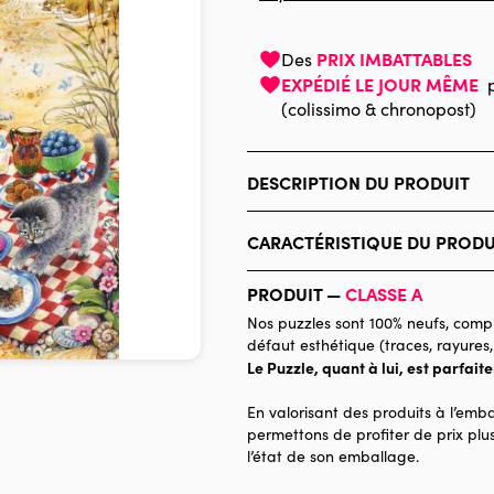
PRIX IMBATTABLES
Des
EXPÉDIÉ LE JOUR MÊME
(colissimo & chronopost)
DESCRIPTION DU PRODUIT
IVORY CATS™ © Lesley Anne Ivory
CARACTÉRISTIQUE DU PRODU
Marque
PRODUIT —
CLASSE A
Catégorie
Nos puzzles sont 100% neufs, compl
défaut esthétique (traces, rayures,
Age
Le Puzzle, quant à lui, est parfait
Provenance
En valorisant des produits à l’emba
Nombre de pièces
permettons de profiter de prix plus
l’état de son emballage.
Dimensions