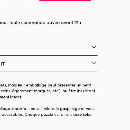
pour toute commande payée avant 12h
 2023
IT
Alipson Puzzle
Puzzles - Chats
ets, mais leur emballage peut présenter un petit
 coins légèrement marqués, etc.), ou être inexistant.
Puzzle pour Adultes (500 à 48.000 pièces)
ement intact.
Made in France
llage imparfait, nous limitons le gaspillage et vous
500 pièces
 accessibles. Chaque puzzle est ainsi classé selon
48 x 34 x 0