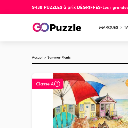
9438
PUZZLES
à prix
DÉGRIFFÉS
-
Les + grande
MARQUES
TA
Accueil
>
Summer Picnic
Classe A