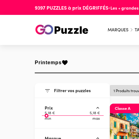
9397
PUZZLES
à prix
DÉGRIFFÉS
-
Les + grande
MARQUES
TA
Printemps
Filtrer vos puzzles
1 Produits trou
Prix
Classe A
5,18 €
5,18 €
min
max
Marque