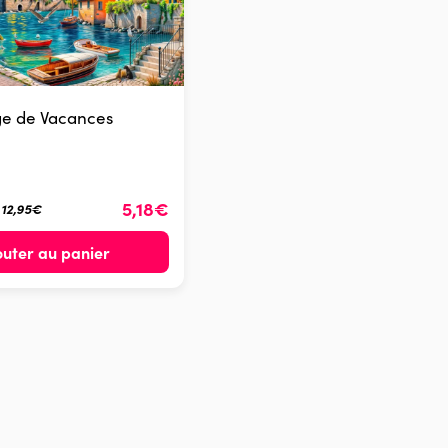
ge de Vacances
5,18€
é 12,95€
outer au panier