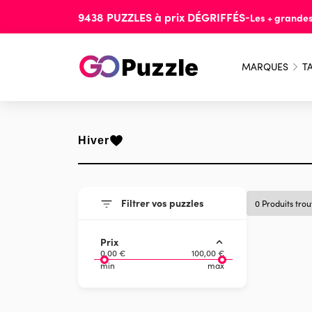
9438
PUZZLES
à prix
DÉGRIFFÉS
-
Les + grande
MARQUES
TA
Hiver
Filtrer vos puzzles
0 Produits tro
Prix
0,00 €
100,00 €
min
max