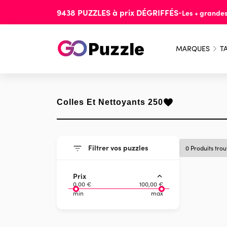
9438
PUZZLES
à prix
DÉGRIFFÉS
-
Les + grande
MARQUES
TA
Colles Et Nettoyants 250
Filtrer vos puzzles
0 Produits tro
Prix
0,00 €
100,00 €
min
max