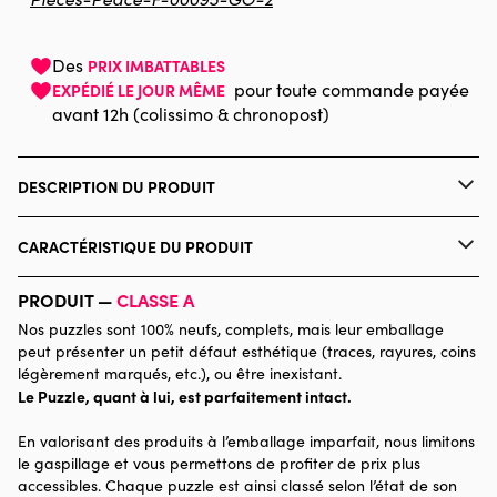
Des
PRIX IMBATTABLES
pour toute commande payée
EXPÉDIÉ LE JOUR MÊME
avant 12h (colissimo & chronopost)
DESCRIPTION DU PRODUIT
Dans les Dents
CARACTÉRISTIQUE DU PRODUIT
Marque
Pieces & Peace
PRODUIT —
CLASSE A
Nos puzzles sont 100% neufs, complets, mais leur emballage
Catégorie
Puzzles - Villes et Villages
peut présenter un petit défaut esthétique (traces, rayures, coins
légèrement marqués, etc.), ou être inexistant.
Le Puzzle, quant à lui, est parfaitement intact.
Age
Puzzle pour Adultes (500 à
48.000 pièces)
En valorisant des produits à l’emballage imparfait, nous limitons
le gaspillage et vous permettons de profiter de prix plus
Provenance
Made in France
accessibles. Chaque puzzle est ainsi classé selon l’état de son