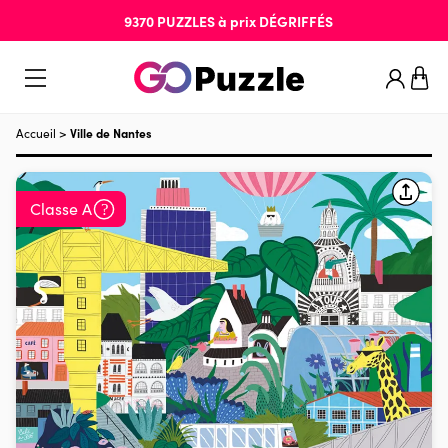
9370
PUZZLES
à prix
DÉGRIFFÉS
Accueil
>
Ville de Nantes
Classe A