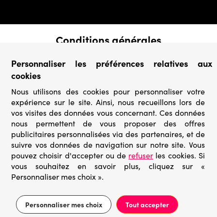
Conditions générales
› Conditions de vente
Personnaliser les préférences relatives aux
› Conditions d’utilisation
cookies
› Confidentialité & Protection des Données
› Informations légales
Nous utilisons des cookies pour personnaliser votre
expérience sur le site. Ainsi, nous recueillons lors de
Catégories
vos visites des données vous concernant. Ces données
› Marques
nous permettent de vous proposer des offres
› Derniers arrivages
publicitaires personnalisées via des partenaires, et de
› Puzzles mystères
suivre vos données de navigation sur notre site. Vous
› Prix minis
pouvez choisir d'accepter ou de
refuser
les cookies. Si
vous souhaitez en savoir plus, cliquez sur «
Personnaliser mes choix ».
© Go-puzzle.fr 2026 – Tous droits réservés
Prix conseillé 33,95€
Ajouter au panier
13,58€
Personnaliser mes choix
Tout accepter