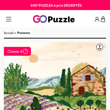
9397
PUZZLES
à prix
DÉGRIFFÉS
Accueil
>
Provence
Classe A