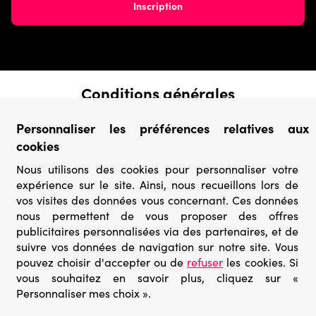
Conditions générales
› Conditions de vente
Personnaliser les préférences relatives aux
› Conditions d’utilisation
cookies
› Confidentialité & Protection des Données
› Informations légales
Nous utilisons des cookies pour personnaliser votre
expérience sur le site. Ainsi, nous recueillons lors de
Catégories
vos visites des données vous concernant. Ces données
› Marques
nous permettent de vous proposer des offres
› Derniers arrivages
publicitaires personnalisées via des partenaires, et de
› Puzzles mystères
suivre vos données de navigation sur notre site. Vous
› Prix minis
pouvez choisir d'accepter ou de
refuser
les cookies. Si
vous souhaitez en savoir plus, cliquez sur «
Personnaliser mes choix ».
© Go-puzzle.fr 2026 – Tous droits réservés