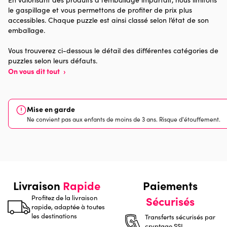
pour chaque boite de puzzle vendue, 1 € est reversé à une
le gaspillage et vous permettons de profiter de prix plus
Provenance
Made in France
association qui oeuvre pour la paix et le bien-être dans le
accessibles. Chaque puzzle est ainsi classé selon l’état de son
monde.
emballage.
Nombre de pièces
2000 pièces
Vous trouverez ci-dessous le détail des différentes catégories de
puzzles selon leurs défauts.
Dimensions
98 x 69 x 0
On vous dit tout
›
Mise en garde
Ne convient pas aux enfants de moins de 3 ans. Risque d'étouffement.
Livraison
Rapide
Paiements
Profitez de la livraison
Sécurisés
rapide, adaptée à toutes
les destinations
Transferts sécurisés par
cryptage SSL