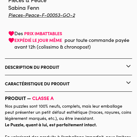
Pieces & Peace
Sabina Fenn
Pieces-Peace-F-00053-GO-2
Des
PRIX IMBATTABLES
pour toute commande payée
EXPÉDIÉ LE JOUR MÊME
avant 12h (colissimo & chronopost)
DESCRIPTION DU PRODUIT
Sabina Fenn
Quelles sont les particularités des puzzles Pieces & Peace ?
CARACTÉRISTIQUE DU PRODUIT
Les puzzles sont tous conçus et fabriqués en France. Ils sont
imprimés et contrecollés sur du papier et du carton bleu épais
Marque
Pieces & Peace
PRODUIT —
CLASSE A
certifié FSC, dans le but de limiter l'impact environnemental
mais également vous procurer une expérience d'assemblage de
Nos puzzles sont 100% neufs, complets, mais leur emballage
Catégorie
Puzzles - Villes et Villages
qualité. Allié de choix contre le stress, montez un puzzle Pieces &
peut présenter un petit défaut esthétique (traces, rayures, coins
Peace, et profitez pleinement d'un moment de détente, à
légèrement marqués, etc.), ou être inexistant.
assembler des illustrations originales, qui ne vous laisseront pas
Le Puzzle, quant à lui, est parfaitement intact.
Age
Puzzle pour Adultes (500 à
indifférents !
48.000 pièces)
Pieces & Peace s'engage également pour les plus démunis :
En valorisant des produits à l’emballage imparfait, nous limitons