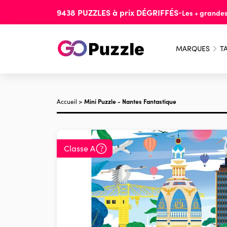
9438
PUZZLES
à prix
DÉGRIFFÉS
-
Les + grande
MARQUES
TA
Accueil
>
Mini Puzzle - Nantes Fantastique
Classe A