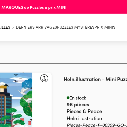
MARQUES
MINI
s
de Puzzles à prix
ILLES
DERNIERS ARRIVAGES
PUZZLES MYSTÈRES
PRIX MINIS
Heln.illustration
-
Mini Puzz
En stock
96 pièces
Pieces & Peace
Heln.illustration
Pieces-Peace-F-00309-GO-