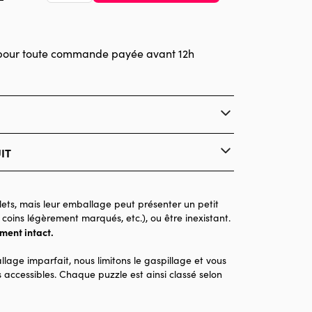
pour toute commande payée avant 12h
IT
Pieces & Peace
Puzzles - Villes et Villages
ets, mais leur emballage peut présenter un petit
 coins légèrement marqués, etc.), ou être inexistant.
à partir de 6 ans (50 à 100 pièces)
ement intact.
Made in France
llage imparfait, nous limitons le gaspillage et vous
96 pièces
 accessibles. Chaque puzzle est ainsi classé selon
20 x 15 x 0