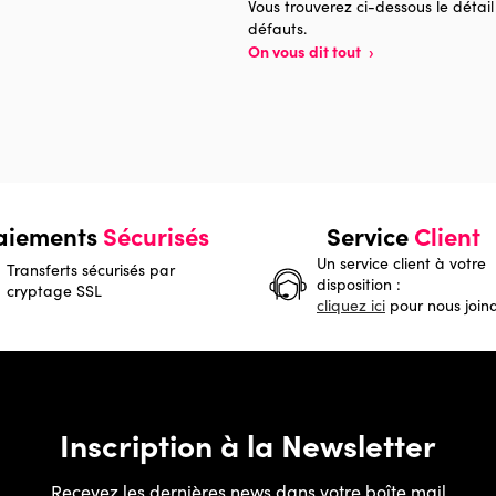
Vous trouverez ci-dessous le détail
défauts.
On vous dit tout
›
aiements
Sécurisés
Service
Client
Un service client à votre
Transferts sécurisés par
disposition :
cryptage SSL
cliquez ici
pour nous join
Inscription à la Newsletter
Recevez les dernières news dans votre boîte mail