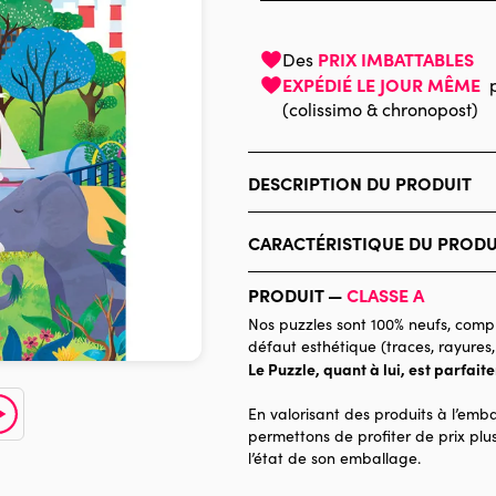
PRIX IMBATTABLES
Des
EXPÉDIÉ LE JOUR MÊME
(colissimo & chronopost)
DESCRIPTION DU PRODUIT
Heln.illustration
CARACTÉRISTIQUE DU PRODU
Marque
PRODUIT —
CLASSE A
Catégorie
Nos puzzles sont 100% neufs, compl
défaut esthétique (traces, rayures,
Age
Le Puzzle, quant à lui, est parfait
Provenance
En valorisant des produits à l’emba
Nombre de pièces
permettons de profiter de prix plus
l’état de son emballage.
Dimensions