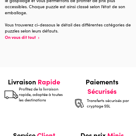
le gaspillage et vous permettons de profiter de prix plus
Provenance
Made in France
accessibles. Chaque puzzle est ainsi classé selon l’état de son
emballage.
Nombre de pièces
96 pièces
Vous trouverez ci-dessous le détail des différentes catégories de
puzzles selon leurs défauts.
Dimensions
20 x 15 x 0
On vous dit tout
›
Livraison
Rapide
Paiements
Profitez de la livraison
Sécurisés
rapide, adaptée à toutes
les destinations
Transferts sécurisés par
cryptage SSL
Service
Client
Des prix
Minis