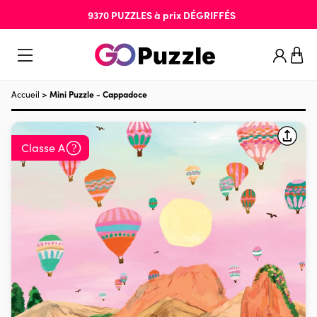
9370
PUZZLES
à prix
DÉGRIFFÉS
Accueil
>
Mini Puzzle - Cappadoce
Classe A