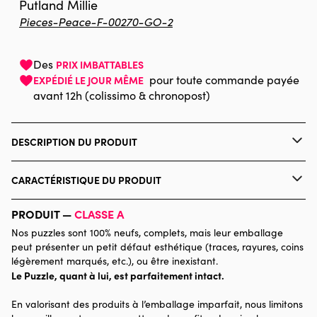
Putland Millie
Pieces-Peace-F-00270-GO-2
Des
PRIX IMBATTABLES
pour toute commande payée
EXPÉDIÉ LE JOUR MÊME
avant 12h (colissimo & chronopost)
DESCRIPTION DU PRODUIT
Millie Putland
CARACTÉRISTIQUE DU PRODUIT
Marque
Pieces & Peace
PRODUIT —
CLASSE A
Nos puzzles sont 100% neufs, complets, mais leur emballage
Catégorie
Puzzles - Villes et Villages
peut présenter un petit défaut esthétique (traces, rayures, coins
légèrement marqués, etc.), ou être inexistant.
Le Puzzle, quant à lui, est parfaitement intact.
Age
à partir de 6 ans (50 à 100
pièces)
En valorisant des produits à l’emballage imparfait, nous limitons