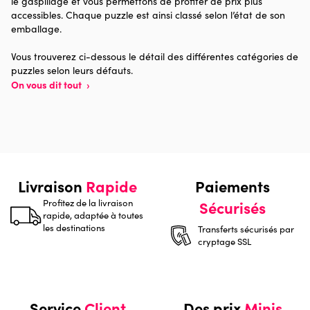
le gaspillage et vous permettons de profiter de prix plus
Provenance
Made in France
accessibles. Chaque puzzle est ainsi classé selon l’état de son
emballage.
Nombre de pièces
96 pièces
Vous trouverez ci-dessous le détail des différentes catégories de
puzzles selon leurs défauts.
Dimensions
20 x 15 x 0
On vous dit tout
›
Livraison
Rapide
Paiements
Profitez de la livraison
Sécurisés
rapide, adaptée à toutes
les destinations
Transferts sécurisés par
cryptage SSL
Service
Client
Des prix
Minis