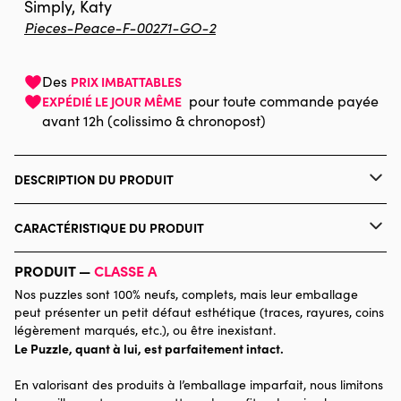
Simply, Katy
Pieces-Peace-F-00271-GO-2
Des
PRIX IMBATTABLES
pour toute commande payée
EXPÉDIÉ LE JOUR MÊME
avant 12h (colissimo & chronopost)
DESCRIPTION DU PRODUIT
Simply, Katy
CARACTÉRISTIQUE DU PRODUIT
Marque
Pieces & Peace
PRODUIT —
CLASSE A
Nos puzzles sont 100% neufs, complets, mais leur emballage
Catégorie
Puzzles - Villes et Villages
peut présenter un petit défaut esthétique (traces, rayures, coins
légèrement marqués, etc.), ou être inexistant.
Le Puzzle, quant à lui, est parfaitement intact.
Age
à partir de 6 ans (50 à 100
pièces)
En valorisant des produits à l’emballage imparfait, nous limitons