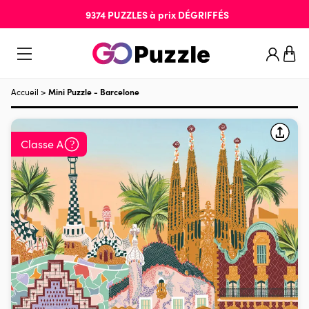
9374
PUZZLES
à prix
DÉGRIFFÉS
Accueil
>
Mini Puzzle - Barcelone
Classe A