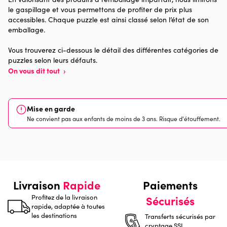
le gaspillage et vous permettons de profiter de prix plus
accessibles. Chaque puzzle est ainsi classé selon l’état de son
Provenance
Made in France
emballage.
Nombre de pièces
500 pièces
Vous trouverez ci-dessous le détail des différentes catégories de
puzzles selon leurs défauts.
On vous dit tout
›
Dimensions
48 x 34 x 0
Mise en garde
Ne convient pas aux enfants de moins de 3 ans. Risque d'étouffement.
Livraison
Rapide
Paiements
Profitez de la livraison
Sécurisés
rapide, adaptée à toutes
les destinations
Transferts sécurisés par
cryptage SSL