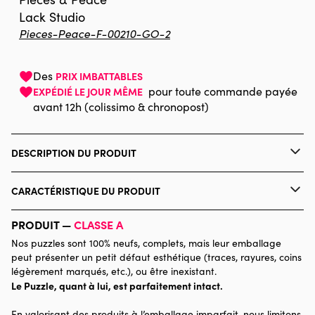
Lack Studio
Pieces-Peace-F-00210-GO-2
Des
PRIX IMBATTABLES
pour toute commande payée
EXPÉDIÉ LE JOUR MÊME
avant 12h (colissimo & chronopost)
DESCRIPTION DU PRODUIT
Lack Studio
CARACTÉRISTIQUE DU PRODUIT
Marque
Pieces & Peace
PRODUIT —
CLASSE A
Nos puzzles sont 100% neufs, complets, mais leur emballage
Catégorie
Puzzles - Voitures, Motos et
peut présenter un petit défaut esthétique (traces, rayures, coins
Camions
légèrement marqués, etc.), ou être inexistant.
Le Puzzle, quant à lui, est parfaitement intact.
Age
Puzzle pour Adultes (500 à
En valorisant des produits à l’emballage imparfait, nous limitons
48.000 pièces)