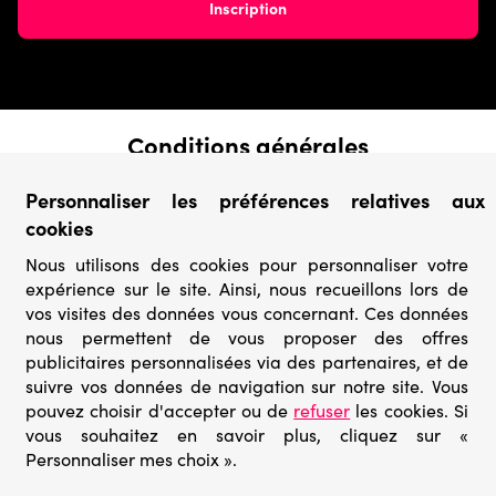
Conditions générales
› Conditions de vente
Personnaliser les préférences relatives aux
› Conditions d’utilisation
cookies
› Confidentialité & Protection des Données
› Informations légales
Nous utilisons des cookies pour personnaliser votre
expérience sur le site. Ainsi, nous recueillons lors de
Catégories
vos visites des données vous concernant. Ces données
› Marques
nous permettent de vous proposer des offres
› Derniers arrivages
publicitaires personnalisées via des partenaires, et de
› Puzzles mystères
suivre vos données de navigation sur notre site. Vous
› Prix minis
pouvez choisir d'accepter ou de
refuser
les cookies. Si
vous souhaitez en savoir plus, cliquez sur «
Personnaliser mes choix ».
© Go-puzzle.fr 2026 – Tous droits réservés