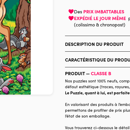
PRIX IMBATTABLES
Des
EXPÉDIÉ LE JOUR MÊME
(colissimo & chronopost)
DESCRIPTION DU PRODUIT
Jérémy Mariez, Disney
CARACTÉRISTIQUE DU PRODU
Marque
PRODUIT —
CLASSE B
Catégorie
Nos puzzles sont 100% neufs, compl
défaut esthétique (traces, rayures,
Age
Le Puzzle, quant à lui, est parfait
Provenance
En valorisant des produits à l’emba
Nombre de pièces
permettons de profiter de prix plus
l’état de son emballage.
Dimensions
Vous trouverez ci-dessous le détail