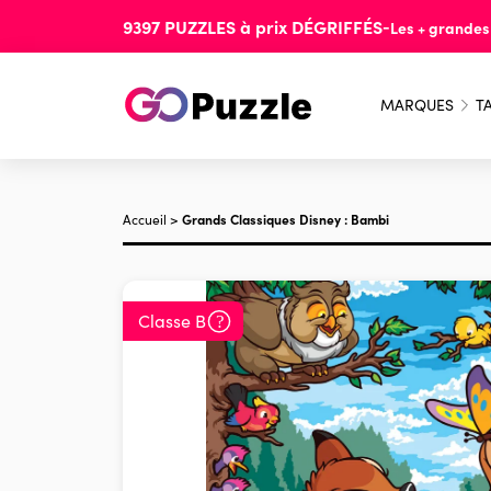
9397
PUZZLES
à prix
DÉGRIFFÉS
-
Les + grande
MARQUES
TA
Accueil
>
Grands Classiques Disney : Bambi
Classe B