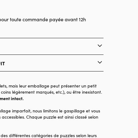
pour toute commande payée avant 12h
IT
Hachette
Puzzles - Oiseaux
ets, mais leur emballage peut présenter un petit
 coins légèrement marqués, etc.), ou être inexistant.
Puzzle pour Adultes (500 à 48.000 pièces)
ement intact.
Made in France
llage imparfait, nous limitons le gaspillage et vous
500 pièces
 accessibles. Chaque puzzle est ainsi classé selon
48 x 34 x 0
 des différentes catégories de puzzles selon leurs