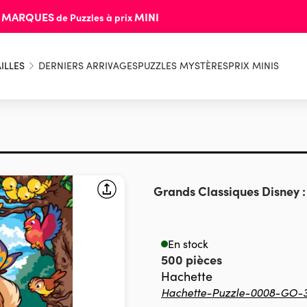
MARQUES
MINI
s
de Puzzles à prix
ILLES
DERNIERS ARRIVAGES
PUZZLES MYSTÈRES
PRIX MINIS
Grands Classiques Disney 
En stock
500 pièces
Hachette
Hachette-Puzzle-0008-GO-