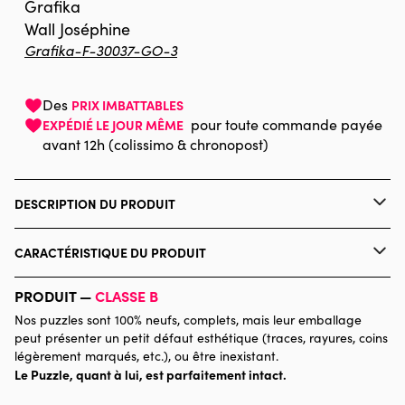
Grafika
Wall Joséphine
Grafika-F-30037-GO-3
Des
PRIX IMBATTABLES
pour toute commande payée
EXPÉDIÉ LE JOUR MÊME
avant 12h (colissimo & chronopost)
DESCRIPTION DU PRODUIT
Josephine Wall. https://josephinewall.co.uk
CARACTÉRISTIQUE DU PRODUIT
Marque
Grafika
PRODUIT —
CLASSE B
Nos puzzles sont 100% neufs, complets, mais leur emballage
Catégorie
Puzzles - Art
peut présenter un petit défaut esthétique (traces, rayures, coins
légèrement marqués, etc.), ou être inexistant.
Le Puzzle, quant à lui, est parfaitement intact.
Age
Puzzle pour Adultes (500 à
48.000 pièces)