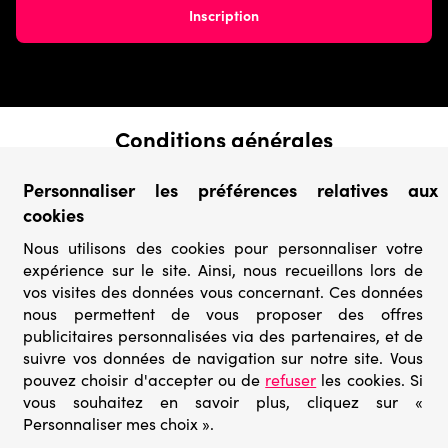
Conditions générales
› Conditions de vente
Personnaliser les préférences relatives aux
› Conditions d’utilisation
cookies
› Confidentialité & Protection des Données
› Informations légales
Nous utilisons des cookies pour personnaliser votre
expérience sur le site. Ainsi, nous recueillons lors de
Catégories
vos visites des données vous concernant. Ces données
› Marques
nous permettent de vous proposer des offres
› Derniers arrivages
publicitaires personnalisées via des partenaires, et de
› Puzzles mystères
suivre vos données de navigation sur notre site. Vous
› Prix minis
pouvez choisir d'accepter ou de
refuser
les cookies. Si
vous souhaitez en savoir plus, cliquez sur «
Personnaliser mes choix ».
© Go-puzzle.fr 2026 – Tous droits réservés