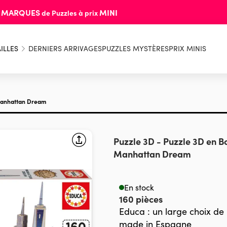
MARQUES
MINI
s
de Puzzles à prix
ILLES
DERNIERS ARRIVAGES
PUZZLES MYSTÈRES
PRIX MINIS
 Manhattan Dream
Puzzle 3D - Puzzle 3D en Bo
Manhattan Dream
En stock
160 pièces
Educa : un large choix de
made in Espagne