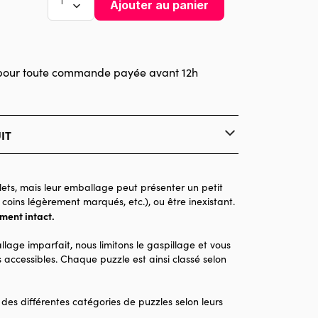
Ajouter au panier
pour toute commande payée avant 12h
IT
Educa : un large choix de puzzles made in
Espagne
ets, mais leur emballage peut présenter un petit
Puzzles - Villes et Villages
 coins légèrement marqués, etc.), ou être inexistant.
ement intact.
Maquette Enfant
llage imparfait, nous limitons le gaspillage et vous
 accessibles. Chaque puzzle est ainsi classé selon
160 pièces
60 x 35 x 32
 des différentes catégories de puzzles selon leurs