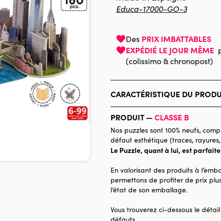
Educa-17000-GO-3
PRIX IMBATTABLES
Des
EXPÉDIÉ LE JOUR MÊME
(colissimo & chronopost)
CARACTÉRISTIQUE DU PRODU
Marque
PRODUIT —
CLASSE B
Nos puzzles sont 100% neufs, compl
Catégorie
défaut esthétique (traces, rayures,
Le Puzzle, quant à lui, est parfait
Age
Provenance
En valorisant des produits à l’emba
permettons de profiter de prix plus
Nombre de pièces
l’état de son emballage.
Dimensions
Vous trouverez ci-dessous le détail
défauts.