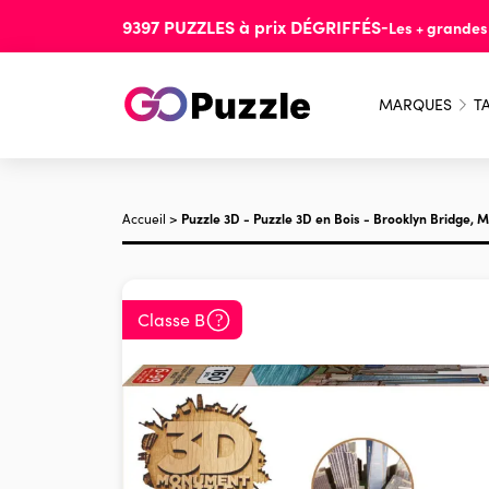
9397
PUZZLES
à prix
DÉGRIFFÉS
-
Les + grande
MARQUES
TA
Accueil
>
Puzzle 3D - Puzzle 3D en Bois - Brooklyn Bridge,
Classe B