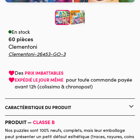
En stock
60 pièces
Clementoni
Clementoni-26453-GO-3
Des
PRIX IMBATTABLES
pour toute commande payée
EXPÉDIÉ LE JOUR MÊME
avant 12h (colissimo & chronopost)
CARACTÉRISTIQUE DU PRODUIT
Marque
Clementoni, le Puzzle européen
PRODUIT —
CLASSE B
Made in Italie
Nos puzzles sont 100% neufs, complets, mais leur emballage
peut présenter un petit défaut esthétique (traces, rayures, coins