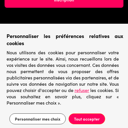
Conditions générales
Personnaliser les préférences relatives aux
cookies
› Conditions de vente
› Conditions d’utilisation
Nous utilisons des cookies pour personnaliser votre
› Confidentialité & Protection des Données
expérience sur le site. Ainsi, nous recueillons lors de
› Informations légales
vos visites des données vous concernant. Ces données
nous permettent de vous proposer des offres
Catégories
publicitaires personnalisées via des partenaires, et de
suivre vos données de navigation sur notre site. Vous
› Marques
› Derniers arrivages
pouvez choisir d'accepter ou de
refuser
les cookies. Si
› Puzzles mystères
vous souhaitez en savoir plus, cliquez sur «
› Prix minis
Personnaliser mes choix ».
Prix conseillé 9,95€
Ajouter au panier
2,99€
Personnaliser mes choix
Tout accepter
© Go-puzzle.fr 2026 – Tous droits réservés