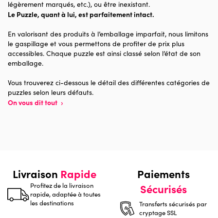
Catégorie
Puzzles - Animaux en BD et
légèrement marqués, etc.), ou être inexistant.
dessins
Le Puzzle, quant à lui, est parfaitement intact.
En valorisant des produits à l’emballage imparfait, nous limitons
Age
à partir de 6 ans (50 à 100
le gaspillage et vous permettons de profiter de prix plus
pièces)
accessibles. Chaque puzzle est ainsi classé selon l’état de son
emballage.
Provenance
Vous trouverez ci-dessous le détail des différentes catégories de
Nombre de pièces
60 pièces
puzzles selon leurs défauts.
On vous dit tout
›
Dimensions
68 x 48 x 0
Livraison
Rapide
Paiements
Profitez de la livraison
Sécurisés
rapide, adaptée à toutes
les destinations
Transferts sécurisés par
cryptage SSL