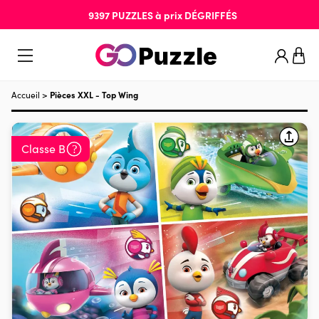
9397
PUZZLES
à prix
DÉGRIFFÉS
Accueil
>
Pièces XXL - Top Wing
Classe B