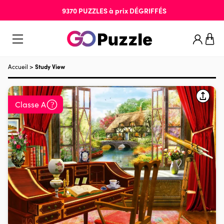
9370
PUZZLES
à prix
DÉGRIFFÉS
Accueil
>
Study View
Classe A