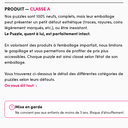
Marque
Bluebird Puzzle
PRODUIT —
CLASSE A
Nos puzzles sont 100% neufs, complets, mais leur emballage
Catégorie
Puzzles - Cottages et Châlets
peut présenter un petit défaut esthétique (traces, rayures, coins
légèrement marqués, etc.), ou être inexistant.
Le Puzzle, quant à lui, est parfaitement intact.
Age
Puzzle pour Adultes (500 à
48.000 pièces)
En valorisant des produits à l’emballage imparfait, nous limitons
le gaspillage et vous permettons de profiter de prix plus
Provenance
accessibles. Chaque puzzle est ainsi classé selon l’état de son
emballage.
Nombre de pièces
1000 pièces
Vous trouverez ci-dessous le détail des différentes catégories de
puzzles selon leurs défauts.
Dimensions
68 x 48 x 0
On vous dit tout
›
Mise en garde
Ne convient pas aux enfants de moins de 3 ans. Risque d'étouffement.