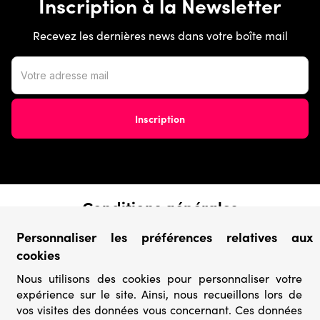
Inscription à la Newsletter
Recevez les dernières news dans votre boîte mail
Conditions générales
› Conditions de vente
Personnaliser les préférences relatives aux
› Conditions d’utilisation
cookies
› Confidentialité & Protection des Données
› Informations légales
Nous utilisons des cookies pour personnaliser votre
expérience sur le site. Ainsi, nous recueillons lors de
Catégories
vos visites des données vous concernant. Ces données