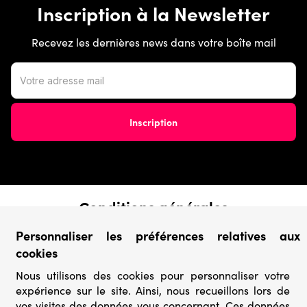
Inscription à la Newsletter
Recevez les dernières news dans votre boîte mail
Conditions générales
› Conditions de vente
Personnaliser les préférences relatives aux
› Conditions d’utilisation
cookies
› Confidentialité & Protection des Données
› Informations légales
Nous utilisons des cookies pour personnaliser votre
expérience sur le site. Ainsi, nous recueillons lors de
Catégories
vos visites des données vous concernant. Ces données