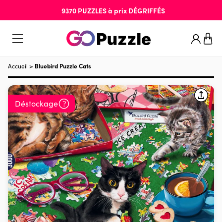
9370
PUZZLES
à prix
DÉGRIFFÉS
Accueil
>
Bluebird Puzzle Cats
Déstockage