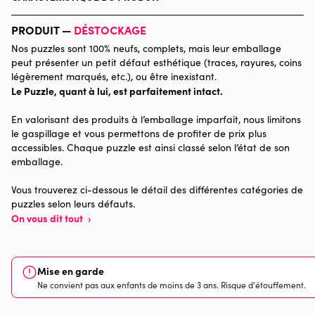
Marque
Bluebird Puzzle
PRODUIT —
DÉSTOCKAGE
Nos puzzles sont 100% neufs, complets, mais leur emballage
Catégorie
Puzzles - Déco et Objets
peut présenter un petit défaut esthétique (traces, rayures, coins
légèrement marqués, etc.), ou être inexistant.
Le Puzzle, quant à lui, est parfaitement intact.
Age
Puzzle pour Adultes (500 à
48.000 pièces)
En valorisant des produits à l’emballage imparfait, nous limitons
le gaspillage et vous permettons de profiter de prix plus
Provenance
accessibles. Chaque puzzle est ainsi classé selon l’état de son
emballage.
Nombre de pièces
3000 pièces
Vous trouverez ci-dessous le détail des différentes catégories de
puzzles selon leurs défauts.
Dimensions
116 x 85 x 0
On vous dit tout
›
Mise en garde
Ne convient pas aux enfants de moins de 3 ans. Risque d'étouffement.