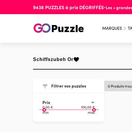
9438
PUZZLES
à prix
DÉGRIFFÉS
-
Les + grande
MARQUES
TA
Schiffszubeh Or
Filtrer vos puzzles
0 Produits tro
Prix
0,00 €
100,00 €
min
max