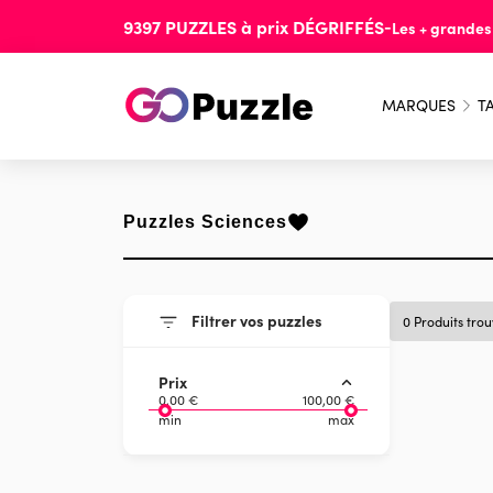
9397
PUZZLES
à prix
DÉGRIFFÉS
-
Les + grande
MARQUES
TA
Puzzles Sciences
Filtrer vos puzzles
0 Produits tro
Prix
0,00 €
100,00 €
min
max