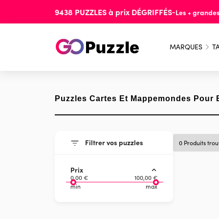
9438
PUZZLES
à prix
DÉGRIFFÉS
-
Les + grande
MARQUES
TA
Puzzles Cartes Et Mappemondes Pour 
Filtrer vos puzzles
0 Produits tro
Prix
0,00 €
100,00 €
min
max