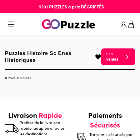
9397
PUZZLES
à prix
DÉGRIFFÉS
Puzzles Histoire Sc Enes
Les
ventes
Historiques
0 Produits trouvés
Livraison
Rapide
Paiements
Profitez de la livraison
Sécurisés
rapide, adaptée à toutes
les destinations
Transferts sécurisés par
cryptage SSL