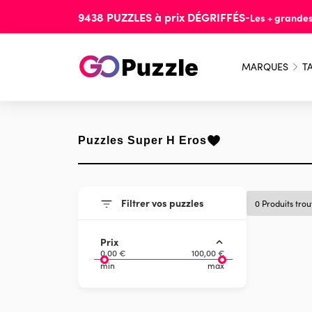
9438
PUZZLES
à prix
DÉGRIFFÉS
-
Les + grande
MARQUES
TA
Puzzles Super H Eros
Filtrer vos puzzles
0 Produits tro
Prix
0,00 €
100,00 €
min
max