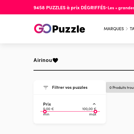
9458
PUZZLES
à prix
DÉGRIFFÉS
-
Les + grande
MARQUES
TA
Airinou
Filtrer vos puzzles
0 Produits tro
Prix
0,00 €
100,00 €
min
max