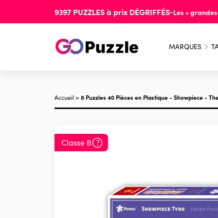
9397
PUZZLES
à prix
DÉGRIFFÉS
-
Les + grande
MARQUES
TA
Accueil
>
8 Puzzles 40 Pièces en Plastique - Showpiece - The
Classe B