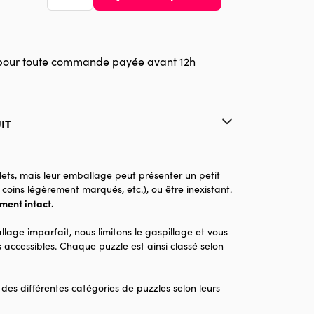
pour toute commande payée avant 12h
IT
Pintoo
Puzzles - Amour et Tendresse
ets, mais leur emballage peut présenter un petit
 coins légèrement marqués, etc.), ou être inexistant.
à partir de 9 ans (251 à 399 pièces)
ement intact.
llage imparfait, nous limitons le gaspillage et vous
320 pièces
 accessibles. Chaque puzzle est ainsi classé selon
12 x 9 x 0
 des différentes catégories de puzzles selon leurs