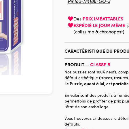
Pintoo-M1186-GO-3
PRIX IMBATTABLES
Des
EXPÉDIÉ LE JOUR MÊME
(colissimo & chronopost)
CARACTÉRISTIQUE DU PRODU
Marque
PRODUIT —
CLASSE B
Catégorie
Nos puzzles sont 100% neufs, compl
défaut esthétique (traces, rayures,
Age
Le Puzzle, quant à lui, est parfait
Provenance
En valorisant des produits à l’emba
Nombre de pièces
permettons de profiter de prix plus
l’état de son emballage.
Dimensions
Vous trouverez ci-dessous le détail
défauts.