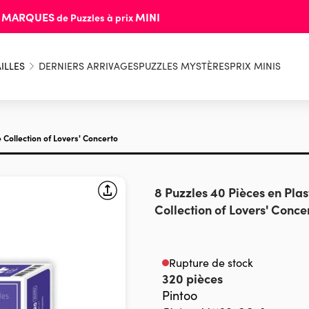
MARQUES
MINI
s
de Puzzles à prix
ILLES
DERNIERS ARRIVAGES
PUZZLES MYSTÈRES
PRIX MINIS
 Collection of Lovers' Concerto
8 Puzzles 40 Pièces en Pla
Collection of Lovers' Conce
Rupture de stock
320 pièces
Pintoo