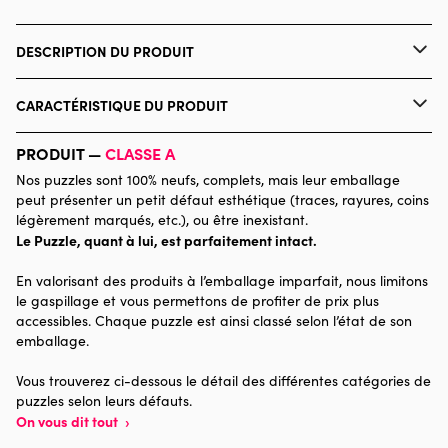
DESCRIPTION DU PRODUIT
Dans Les Dents
CARACTÉRISTIQUE DU PRODUIT
Marque
Pieces & Peace
PRODUIT —
CLASSE A
Nos puzzles sont 100% neufs, complets, mais leur emballage
Catégorie
Puzzles - Villes et Villages
peut présenter un petit défaut esthétique (traces, rayures, coins
légèrement marqués, etc.), ou être inexistant.
Le Puzzle, quant à lui, est parfaitement intact.
Age
à partir de 6 ans (50 à 100
pièces)
En valorisant des produits à l’emballage imparfait, nous limitons
le gaspillage et vous permettons de profiter de prix plus
Provenance
Made in France
accessibles. Chaque puzzle est ainsi classé selon l’état de son
emballage.
Nombre de pièces
96 pièces
Vous trouverez ci-dessous le détail des différentes catégories de
puzzles selon leurs défauts.
Dimensions
20 x 15 x 0
On vous dit tout
›