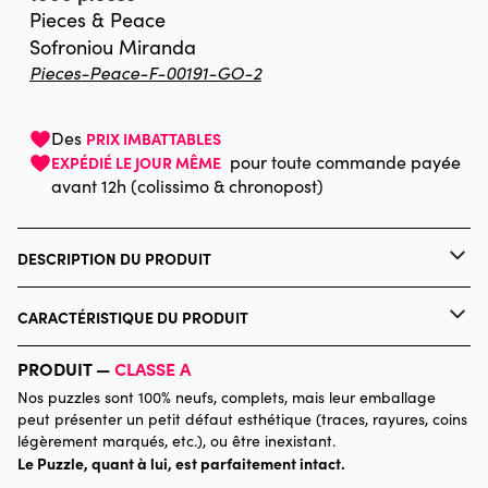
Pieces & Peace
Sofroniou Miranda
Pieces-Peace-F-00191-GO-2
Des
PRIX IMBATTABLES
pour toute commande payée
EXPÉDIÉ LE JOUR MÊME
avant 12h (colissimo & chronopost)
DESCRIPTION DU PRODUIT
Miranda Sofroniou
CARACTÉRISTIQUE DU PRODUIT
Marque
Pieces & Peace
PRODUIT —
CLASSE A
Nos puzzles sont 100% neufs, complets, mais leur emballage
Catégorie
Puzzles - Déco et Objets
peut présenter un petit défaut esthétique (traces, rayures, coins
légèrement marqués, etc.), ou être inexistant.
Le Puzzle, quant à lui, est parfaitement intact.
Age
Puzzle pour Adultes (500 à
48.000 pièces)