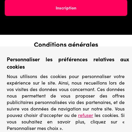
Conditions générales
› Conditions de vente
Personnaliser les préférences relatives aux
› Conditions d’utilisation
cookies
› Confidentialité & Protection des Données
› Informations légales
Nous utilisons des cookies pour personnaliser votre
expérience sur le site. Ainsi, nous recueillons lors de
Catégories
vos visites des données vous concernant. Ces données
› Marques
nous permettent de vous proposer des offres
› Derniers arrivages
publicitaires personnalisées via des partenaires, et de
› Puzzles mystères
suivre vos données de navigation sur notre site. Vous
› Prix minis
pouvez choisir d'accepter ou de
refuser
les cookies. Si
vous souhaitez en savoir plus, cliquez sur «
Personnaliser mes choix ».
© Go-puzzle.fr 2026 – Tous droits réservés