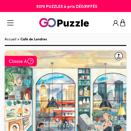
9370
PUZZLES
à prix
DÉGRIFFÉS
Accueil
>
Café de Londres
Classe A