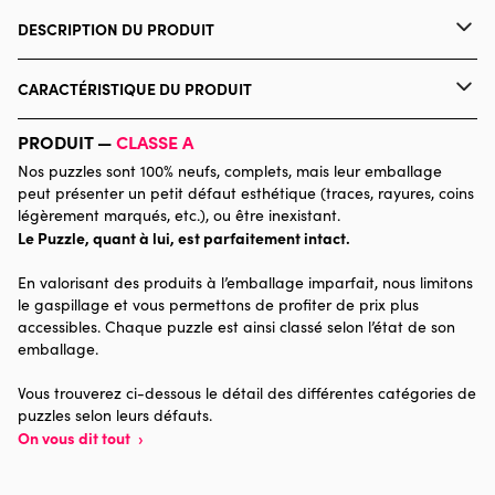
DESCRIPTION DU PRODUIT
Jason Taylor
CARACTÉRISTIQUE DU PRODUIT
Marque
Master Pieces
PRODUIT —
CLASSE A
Nos puzzles sont 100% neufs, complets, mais leur emballage
Catégorie
Puzzles - Villes et Villages
peut présenter un petit défaut esthétique (traces, rayures, coins
légèrement marqués, etc.), ou être inexistant.
Le Puzzle, quant à lui, est parfaitement intact.
Age
Puzzle pour Adultes (500 à
48.000 pièces)
En valorisant des produits à l’emballage imparfait, nous limitons
le gaspillage et vous permettons de profiter de prix plus
Provenance
accessibles. Chaque puzzle est ainsi classé selon l’état de son
emballage.
Nombre de pièces
5000 pièces
Vous trouverez ci-dessous le détail des différentes catégories de
puzzles selon leurs défauts.
Dimensions
101 x 152 x 0
On vous dit tout
›