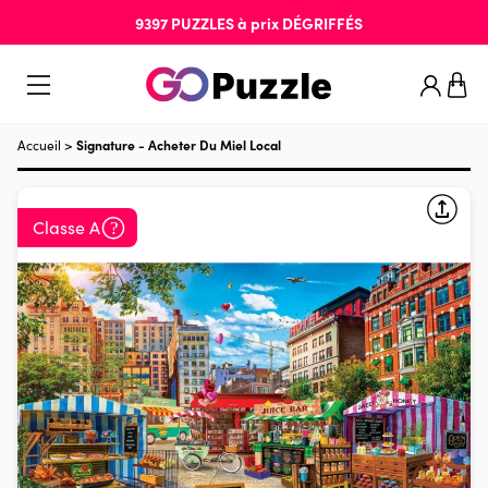
9397
PUZZLES
à prix
DÉGRIFFÉS
Accueil
>
Signature - Acheter Du Miel Local
Classe A