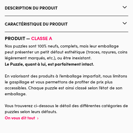
DESCRIPTION DU PRODUIT
PAULINE MARY
CARACTÉRISTIQUE DU PRODUIT
Marque
Marie-Chantal
PRODUIT —
CLASSE A
Nos puzzles sont 100% neufs, complets, mais leur emballage
Catégorie
Puzzles - Plages et Îles de rêve
peut présenter un petit défaut esthétique (traces, rayures, coins
légèrement marqués, etc.), ou être inexistant.
Le Puzzle, quant à lui, est parfaitement intact.
Age
Puzzle pour Adultes (500 à
48.000 pièces)
En valorisant des produits à l’emballage imparfait, nous limitons
le gaspillage et vous permettons de profiter de prix plus
Provenance
Made in France
accessibles. Chaque puzzle est ainsi classé selon l’état de son
emballage.
Nombre de pièces
1000 pièces
Vous trouverez ci-dessous le détail des différentes catégories de
puzzles selon leurs défauts.
Dimensions
69 x 47 x 0
On vous dit tout
›