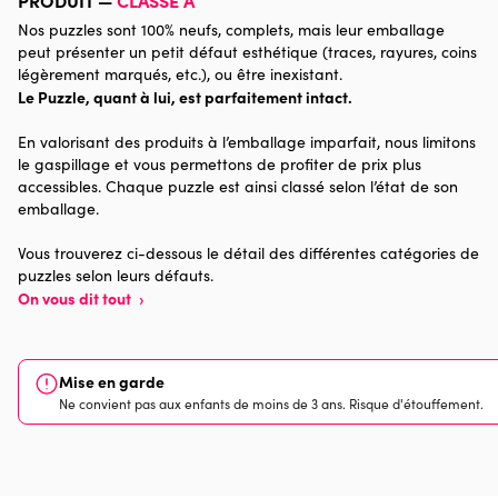
Nos puzzles sont 100% neufs, complets, mais leur emballage
Catégorie
Puzzles - Mers et Océans
peut présenter un petit défaut esthétique (traces, rayures, coins
légèrement marqués, etc.), ou être inexistant.
Le Puzzle, quant à lui, est parfaitement intact.
Age
Puzzle pour Adultes (500 à
48.000 pièces)
En valorisant des produits à l’emballage imparfait, nous limitons
le gaspillage et vous permettons de profiter de prix plus
Provenance
Made in France
accessibles. Chaque puzzle est ainsi classé selon l’état de son
emballage.
Nombre de pièces
1000 pièces
Vous trouverez ci-dessous le détail des différentes catégories de
puzzles selon leurs défauts.
Dimensions
69 x 48 x 0
On vous dit tout
›
Mise en garde
Ne convient pas aux enfants de moins de 3 ans. Risque d'étouffement.