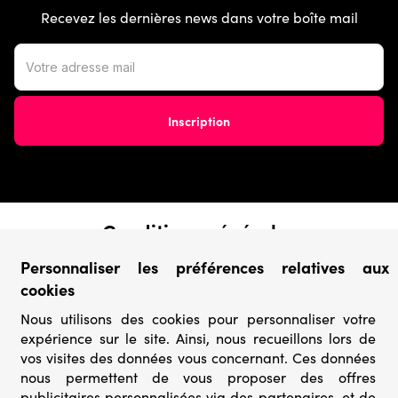
Recevez les dernières news dans votre boîte mail
Conditions générales
› Conditions de vente
Personnaliser les préférences relatives aux
› Conditions d’utilisation
cookies
› Confidentialité & Protection des Données
› Informations légales
Nous utilisons des cookies pour personnaliser votre
expérience sur le site. Ainsi, nous recueillons lors de
Catégories
vos visites des données vous concernant. Ces données
nous permettent de vous proposer des offres
› Marques
publicitaires personnalisées via des partenaires, et de