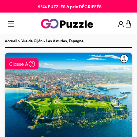
9374
PUZZLES
à prix
DÉGRIFFÉS
Accueil
>
Vue de Gijón - Les Asturies, Espagne
Classe A