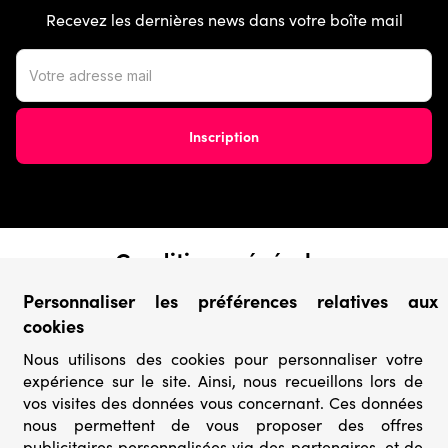
Recevez les dernières news dans votre boîte mail
Conditions générales
› Conditions de vente
Personnaliser les préférences relatives aux
› Conditions d’utilisation
cookies
› Confidentialité & Protection des Données
› Informations légales
Nous utilisons des cookies pour personnaliser votre
expérience sur le site. Ainsi, nous recueillons lors de
Catégories
vos visites des données vous concernant. Ces données
nous permettent de vous proposer des offres
› Marques
publicitaires personnalisées via des partenaires, et de