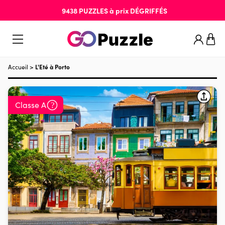
9438
PUZZLES
à prix
DÉGRIFFÉS
Accueil
>
L'Eté à Porto
Classe A