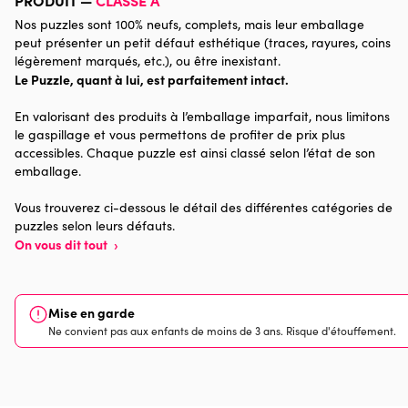
Nos puzzles sont 100% neufs, complets, mais leur emballage
Catégorie
Puzzles - Villes et Villages
peut présenter un petit défaut esthétique (traces, rayures, coins
légèrement marqués, etc.), ou être inexistant.
Le Puzzle, quant à lui, est parfaitement intact.
Age
Puzzle pour Adultes (500 à
48.000 pièces)
En valorisant des produits à l’emballage imparfait, nous limitons
le gaspillage et vous permettons de profiter de prix plus
Provenance
Made in France
accessibles. Chaque puzzle est ainsi classé selon l’état de son
emballage.
Nombre de pièces
1000 pièces
Vous trouverez ci-dessous le détail des différentes catégories de
puzzles selon leurs défauts.
Dimensions
69 x 48 x 0
On vous dit tout
›
Mise en garde
Ne convient pas aux enfants de moins de 3 ans. Risque d'étouffement.