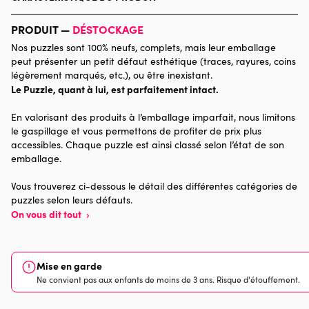
Marque
Bluebird Puzzle
PRODUIT —
DÉSTOCKAGE
Nos puzzles sont 100% neufs, complets, mais leur emballage
Catégorie
Puzzles - Chats
peut présenter un petit défaut esthétique (traces, rayures, coins
légèrement marqués, etc.), ou être inexistant.
Le Puzzle, quant à lui, est parfaitement intact.
Age
Puzzle pour Adultes (500 à
48.000 pièces)
En valorisant des produits à l’emballage imparfait, nous limitons
le gaspillage et vous permettons de profiter de prix plus
Provenance
accessibles. Chaque puzzle est ainsi classé selon l’état de son
emballage.
Nombre de pièces
3000 pièces
Vous trouverez ci-dessous le détail des différentes catégories de
puzzles selon leurs défauts.
Dimensions
116 x 85 x 0
On vous dit tout
›
Mise en garde
Ne convient pas aux enfants de moins de 3 ans. Risque d'étouffement.