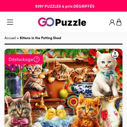
9397
PUZZLES
à prix
DÉGRIFFÉS
Accueil
>
Kittens in the Potting Shed
Déstockage