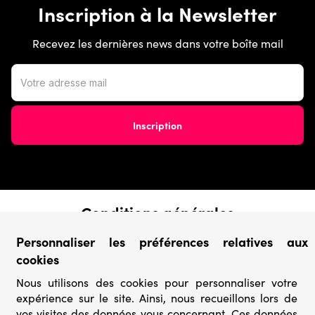
Inscription à la Newsletter
Recevez les dernières news dans votre boîte mail
Conditions générales
› Conditions de vente
Personnaliser les préférences relatives aux
› Conditions d’utilisation
cookies
› Confidentialité & Protection des Données
› Informations légales
Nous utilisons des cookies pour personnaliser votre
expérience sur le site. Ainsi, nous recueillons lors de
Catégories
vos visites des données vous concernant. Ces données