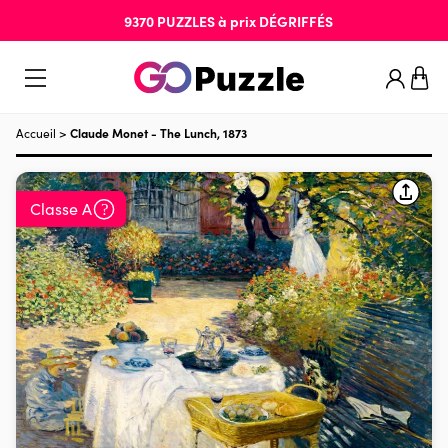
9370
PUZZLES
à prix
DÉGRIFFÉS
Accueil
>
Claude Monet - The Lunch, 1873
Classe A