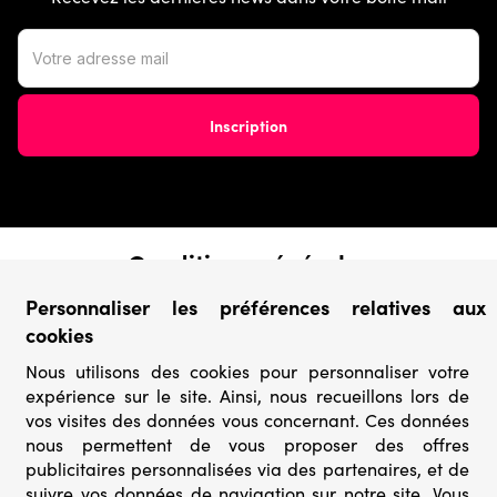
Conditions générales
› Conditions de vente
Personnaliser les préférences relatives aux
› Conditions d’utilisation
cookies
› Confidentialité & Protection des Données
› Informations légales
Nous utilisons des cookies pour personnaliser votre
expérience sur le site. Ainsi, nous recueillons lors de
Catégories
vos visites des données vous concernant. Ces données
nous permettent de vous proposer des offres
› Marques
publicitaires personnalisées via des partenaires, et de
› Derniers arrivages
suivre vos données de navigation sur notre site. Vous