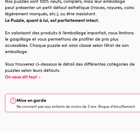
Nos puzzles sont 100% neufs, complets, mais leur emballage
Catégorie
Puzzles - Art
peut présenter un petit défaut esthétique (traces, rayures, coins
légèrement marqués, etc.), ou être inexistant.
Le Puzzle, quant à lui, est parfaitement intact.
Age
Puzzle pour Adultes (500 à
48.000 pièces)
En valorisant des produits à l’emballage imparfait, nous limitons
le gaspillage et vous permettons de profiter de prix plus
Provenance
Made in France
accessibles. Chaque puzzle est ainsi classé selon l’état de son
emballage.
Nombre de pièces
2000 pièces
Vous trouverez ci-dessous le détail des différentes catégories de
puzzles selon leurs défauts.
Dimensions
98 x 69 x 0
On vous dit tout
›
Mise en garde
Ne convient pas aux enfants de moins de 3 ans. Risque d'étouffement.