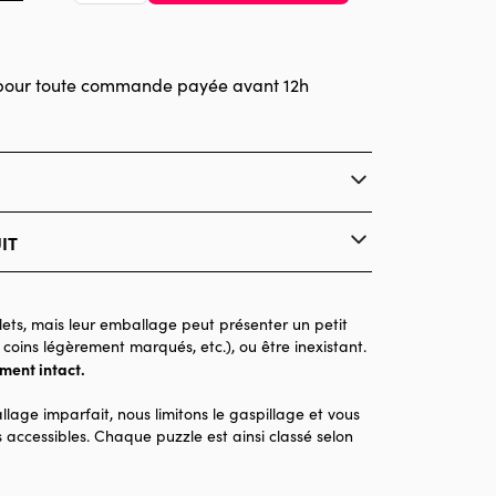
pour toute commande payée avant 12h
com
IT
Bluebird Puzzle
Puzzles - Bateaux
ets, mais leur emballage peut présenter un petit
 coins légèrement marqués, etc.), ou être inexistant.
Puzzle pour Adultes (500 à 48.000 pièces)
ement intact.
llage imparfait, nous limitons le gaspillage et vous
3000 pièces
 accessibles. Chaque puzzle est ainsi classé selon
116 x 85 x 0