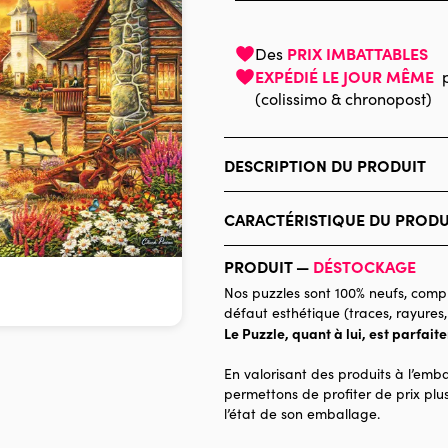
PRIX IMBATTABLES
Des
EXPÉDIÉ LE JOUR MÊME
(colissimo & chronopost)
DESCRIPTION DU PRODUIT
Chuck Pinson - www.chuckpinson.
CARACTÉRISTIQUE DU PRODU
Marque
PRODUIT —
DÉSTOCKAGE
Catégorie
Nos puzzles sont 100% neufs, compl
défaut esthétique (traces, rayures,
Age
Le Puzzle, quant à lui, est parfait
Provenance
En valorisant des produits à l’emba
Nombre de pièces
permettons de profiter de prix plus
l’état de son emballage.
Dimensions