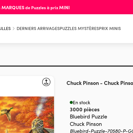
MARQUES
MINI
s
de Puzzles à prix
ILLES
DERNIERS ARRIVAGES
PUZZLES MYSTÈRES
PRIX MINIS
Chuck Pinson
-
Chuck Pinso
En stock
3000 pièces
Bluebird Puzzle
Chuck Pinson
Bluebird-Puzzle-70580-P-G