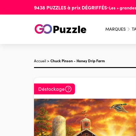
9438
PUZZLES
à prix
DÉGRIFFÉS
-
Les + grande
MARQUES
TA
Accueil
>
Chuck Pinson - Honey Drip Farm
Déstockage