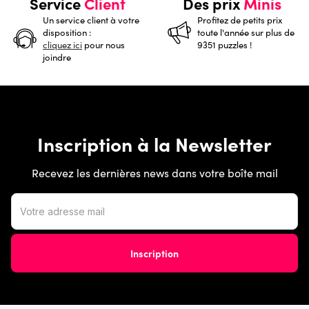
Service
Client
Des prix
Minis
Un service client à votre
Profitez de petits prix
disposition :
toute l'année sur plus de
cliquez ici
pour nous
9351 puzzles !
joindre
Inscription à la Newsletter
Recevez les dernières news dans votre boîte mail