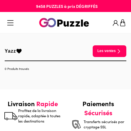
9458
PUZZLES
à prix
DÉGRIFFÉS
Yazz
Les ventes
0 Produits trouvés
Livraison
Rapide
Paiements
Profitez de la livraison
Sécurisés
rapide, adaptée à toutes
les destinations
Transferts sécurisés par
cryptage SSL