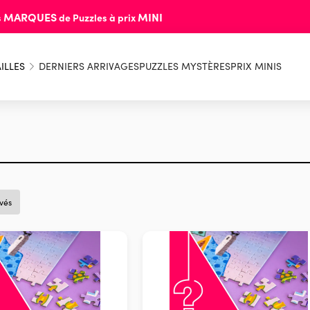
MARQUES
MINI
s
de Puzzles à prix
ILLES
DERNIERS ARRIVAGES
PUZZLES MYSTÈRES
PRIX MINIS
uvés