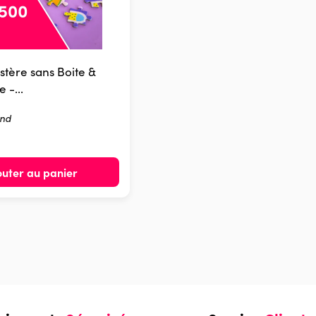
stère sans Boite &
 -...
and
outer au panier