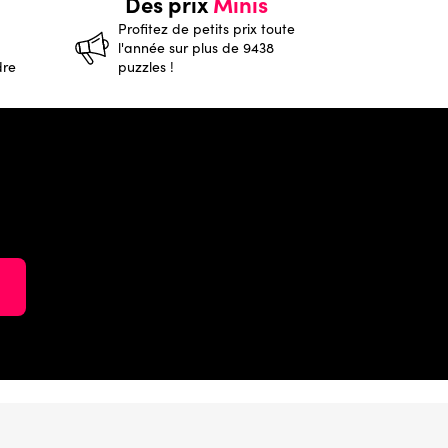
Des prix
Minis
Profitez de petits prix toute
l'année sur plus de 9438
dre
puzzles !