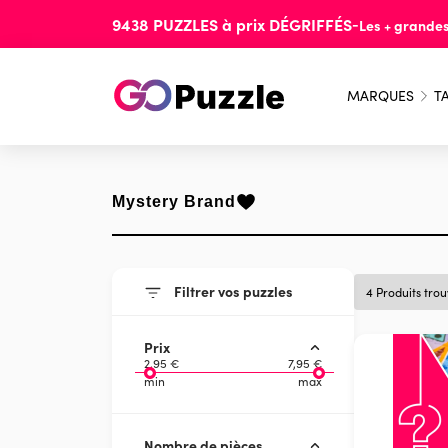
9438
PUZZLES
à prix
DÉGRIFFÉS
-
Les + grande
MARQUES
TA
Mystery Brand
Filtrer vos puzzles
4 Produits tro
Prix
2,95 €
7,95 €
min
max
Nombre de pièces