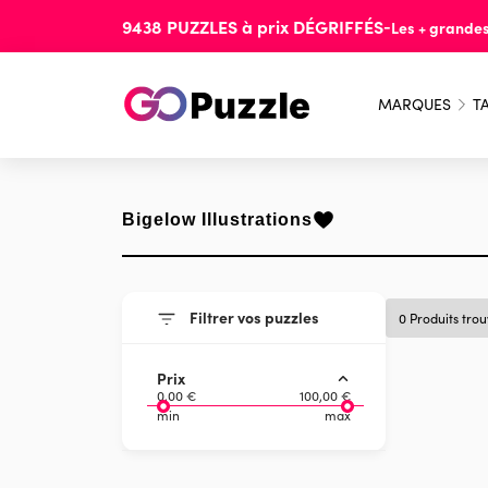
9438
PUZZLES
à prix
DÉGRIFFÉS
-
Les + grande
MARQUES
TA
Bigelow Illustrations
Filtrer vos puzzles
0 Produits tro
Prix
0,00 €
100,00 €
min
max